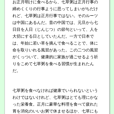
お正月明けに食べるから、七草粥は正月行事の
締めくくりの行事ように思ってしまいがちだけ
れど、七草粥は正月行事ではない。そのルーツ
は中国にあるんだ。昔の中国では、元旦から七
日目を人日（じんじつ）の節句といって、人を
大切にする日としていたんだ。一方で日本で
は、年始に若い草を摘んで食べることで、体に
命を取りいれる風習があった。この二つの風習
がくっついて、健康的に家族が過ごせるよう祈
りをこめて七草粥を食べる習慣が生まれたん
だ。
七草粥を食べなければ健康でいられないという
わけではないけれど、七草粥はとても理にかな
った栄養食。正月に豪華な料理を食べて疲れた
胃を消化のいいお粥で休ませるほか、七草にも